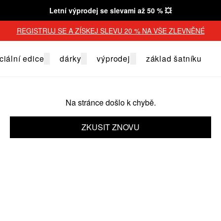
Letní výprodej se slevami až 50 % 💥
REGISTRUJ SE A ZÍSKEJ SLEVU 20 % NA VŠE ZLEVNĚNÉ
ciální edice
dárky
výprodej
základ šatníku
Na stránce došlo k chybě.
ZKUSIT ZNOVU