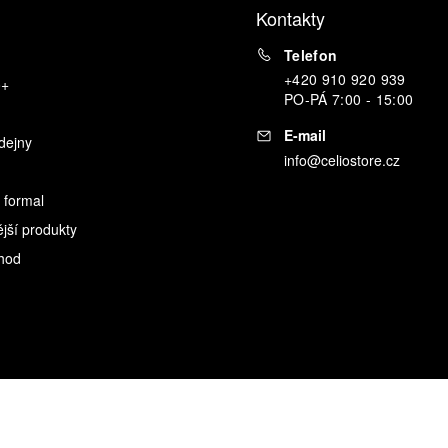
Kontakty
Telefon
+420 910 920 939
o+
PO
-
PÁ
7:00 - 15:00
E-mail
dejny
info@celiostore.cz
 formal
ější produkty
hod