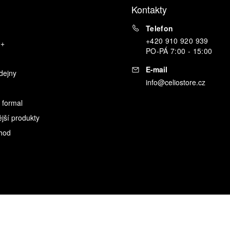
Kontakty
Telefon
+420 910 920 939
o+
PO
-
PÁ
7:00 - 15:00
E-mail
dejny
info@celiostore.cz
 formal
ější produkty
hod