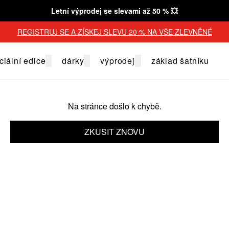
Letní výprodej se slevami až 50 % 💥
REGISTRUJ SE A ZÍSKEJ SLEVU 20 % NA VŠE ZLEVNĚNÉ
ciální edice
dárky
výprodej
základ šatníku
Na stránce došlo k chybě.
ZKUSIT ZNOVU