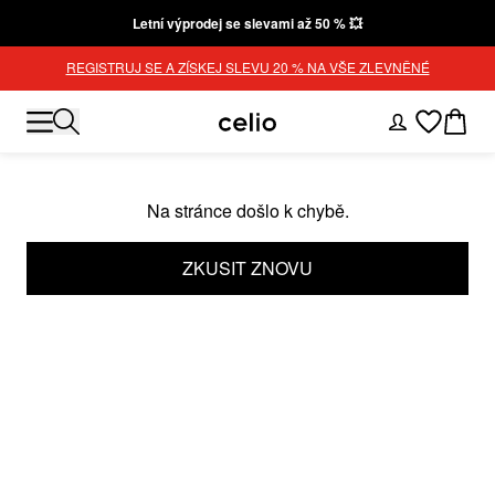
Letní výprodej se slevami až 50 % 💥
REGISTRUJ SE A ZÍSKEJ SLEVU 20 % NA VŠE ZLEVNĚNÉ
Na stránce došlo k chybě.
ZKUSIT ZNOVU