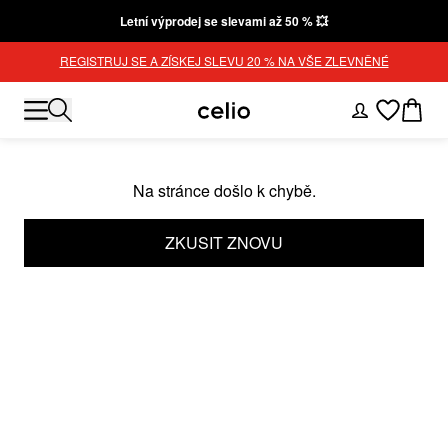
Letní výprodej se slevami až 50 % 💥
REGISTRUJ SE A ZÍSKEJ SLEVU 20 % NA VŠE ZLEVNĚNÉ
Na stránce došlo k chybě.
ZKUSIT ZNOVU