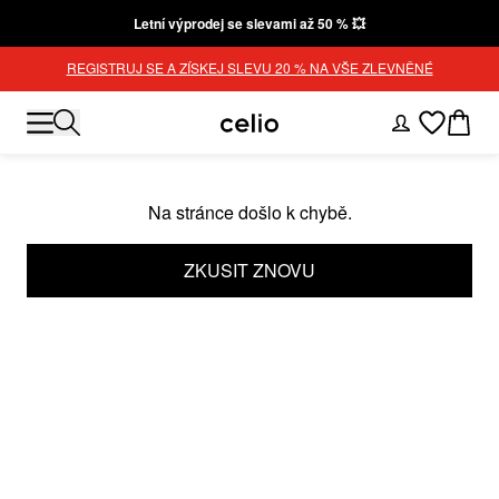
Letní výprodej se slevami až 50 % 💥
REGISTRUJ SE A ZÍSKEJ SLEVU 20 % NA VŠE ZLEVNĚNÉ
Na stránce došlo k chybě.
ZKUSIT ZNOVU