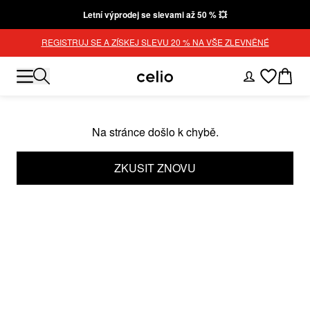
Letní výprodej se slevami až 50 % 💥
REGISTRUJ SE A ZÍSKEJ SLEVU 20 % NA VŠE ZLEVNĚNÉ
Na stránce došlo k chybě.
ZKUSIT ZNOVU