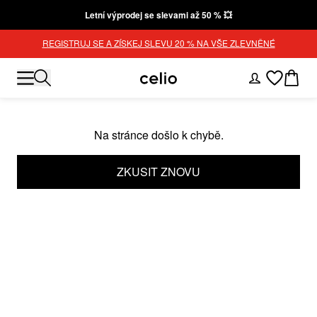
Letní výprodej se slevami až 50 % 💥
REGISTRUJ SE A ZÍSKEJ SLEVU 20 % NA VŠE ZLEVNĚNÉ
Na stránce došlo k chybě.
ZKUSIT ZNOVU