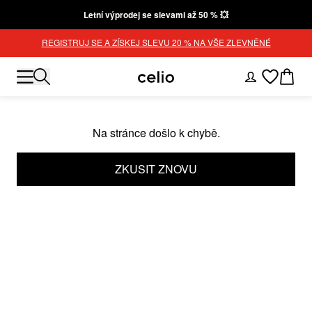
Letní výprodej se slevami až 50 % 💥
REGISTRUJ SE A ZÍSKEJ SLEVU 20 % NA VŠE ZLEVNĚNÉ
Na stránce došlo k chybě.
ZKUSIT ZNOVU