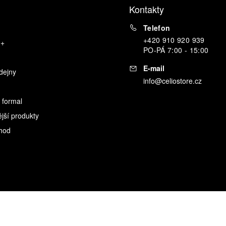
Kontakty
Telefon
+420 910 920 939
o+
PO
-
PÁ
7:00 - 15:00
E-mail
dejny
info@celiostore.cz
 formal
ější produkty
hod