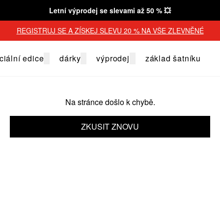
Letní výprodej se slevami až 50 % 💥
REGISTRUJ SE A ZÍSKEJ SLEVU 20 % NA VŠE ZLEVNĚNÉ
ciální edice
dárky
výprodej
základ šatníku
Na stránce došlo k chybě.
ZKUSIT ZNOVU