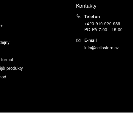
Kontakty
Telefon
+420 910 920 939
o+
PO
-
PÁ
7:00 - 15:00
E-mail
dejny
info@celiostore.cz
 formal
ější produkty
hod