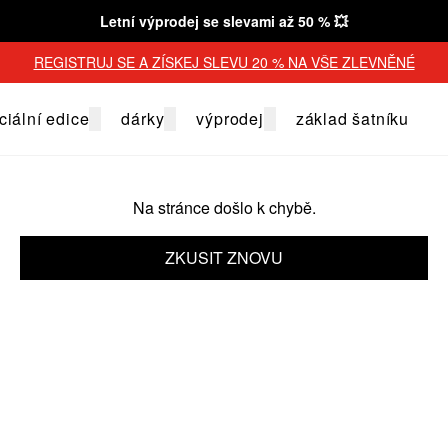
Letní výprodej se slevami až 50 % 💥
REGISTRUJ SE A ZÍSKEJ SLEVU 20 % NA VŠE ZLEVNĚNÉ
ciální edice
dárky
výprodej
základ šatníku
Na stránce došlo k chybě.
ZKUSIT ZNOVU