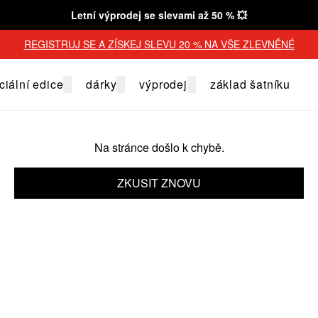
Letní výprodej se slevami až 50 % 💥
REGISTRUJ SE A ZÍSKEJ SLEVU 20 % NA VŠE ZLEVNĚNÉ
ciální edice
dárky
výprodej
základ šatníku
Na stránce došlo k chybě.
ZKUSIT ZNOVU