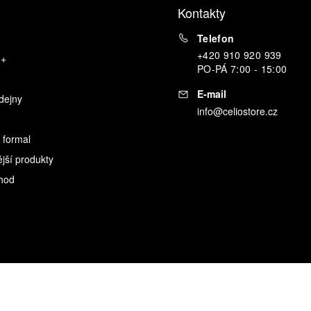
Kontakty
Telefon
+420 910 920 939
o+
PO
-
PÁ
7:00 - 15:00
E-mail
dejny
info@celiostore.cz
 formal
ější produkty
hod