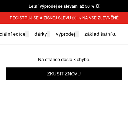
Letní výprodej se slevami až 50 % 💥
REGISTRUJ SE A ZÍSKEJ SLEVU 20 % NA VŠE ZLEVNĚNÉ
ciální edice
dárky
výprodej
základ šatníku
Na stránce došlo k chybě.
ZKUSIT ZNOVU