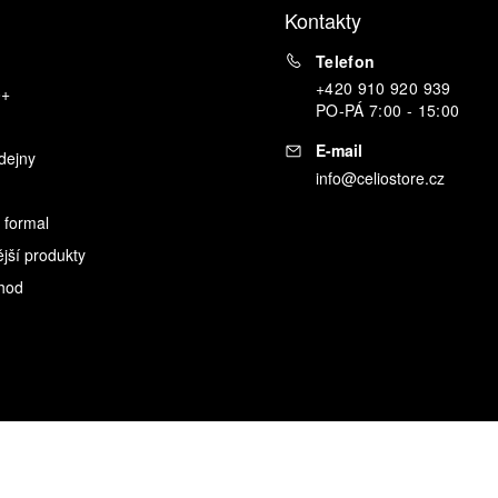
Kontakty
Telefon
+420 910 920 939
o+
PO
-
PÁ
7:00 - 15:00
E-mail
dejny
info@celiostore.cz
 formal
ější produkty
hod