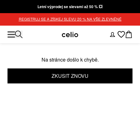
Letní výprodej se slevami až 50 % 💥
REGISTRUJ SE A ZÍSKEJ SLEVU 20 % NA VŠE ZLEVNĚNÉ
Na stránce došlo k chybě.
ZKUSIT ZNOVU