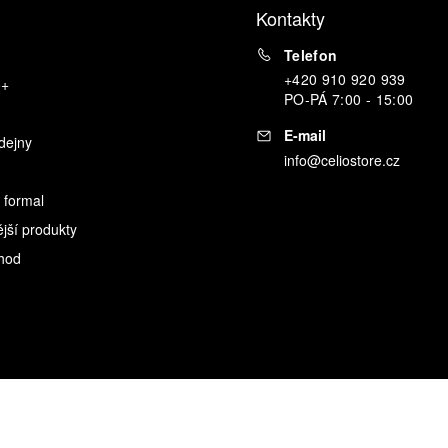
Kontakty
Telefon
+420 910 920 939
o+
PO
-
PÁ
7:00 - 15:00
E-mail
dejny
info@celiostore.cz
 formal
ější produkty
hod