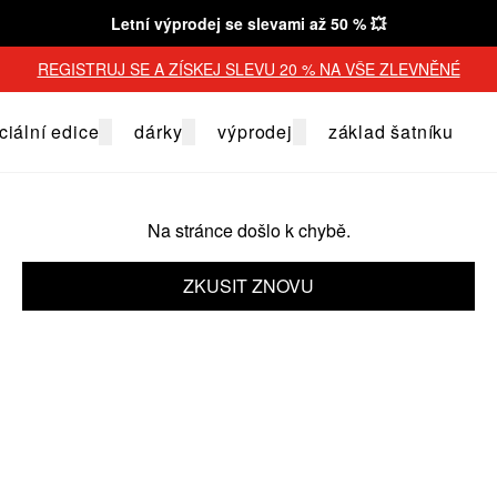
Letní výprodej se slevami až 50 % 💥
REGISTRUJ SE A ZÍSKEJ SLEVU 20 % NA VŠE ZLEVNĚNÉ
ciální edice
dárky
výprodej
základ šatníku
Na stránce došlo k chybě.
ZKUSIT ZNOVU