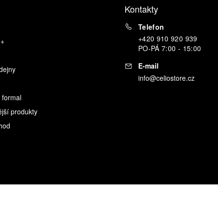
Kontakty
Telefon
+420 910 920 939
o+
PO
-
PÁ
7:00 - 15:00
E-mail
dejny
info@celiostore.cz
 formal
ější produkty
hod