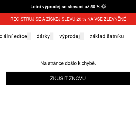
Letní výprodej se slevami až 50 % 💥
REGISTRUJ SE A ZÍSKEJ SLEVU 20 % NA VŠE ZLEVNĚNÉ
ciální edice
dárky
výprodej
základ šatníku
Na stránce došlo k chybě.
ZKUSIT ZNOVU