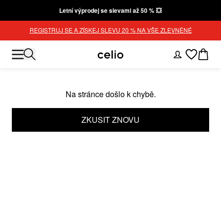
Letní výprodej se slevami až 50 % 💥
REGISTRUJ SE A ZÍSKEJ SLEVU 20 % NA VŠE ZLEVNĚNÉ
Na stránce došlo k chybě.
ZKUSIT ZNOVU