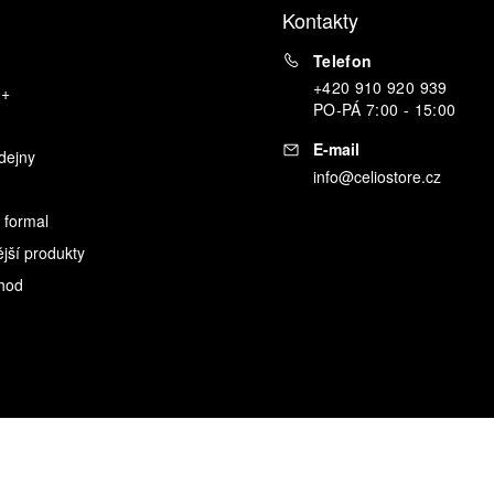
Kontakty
Telefon
+420 910 920 939
o+
PO
-
PÁ
7:00 - 15:00
E-mail
dejny
info@celiostore.cz
 formal
ější produkty
hod