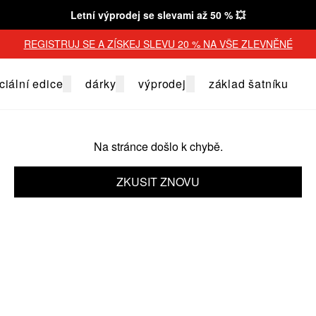
Letní výprodej se slevami až 50 % 💥
REGISTRUJ SE A ZÍSKEJ SLEVU 20 % NA VŠE ZLEVNĚNÉ
ciální edice
dárky
výprodej
základ šatníku
Na stránce došlo k chybě.
ZKUSIT ZNOVU