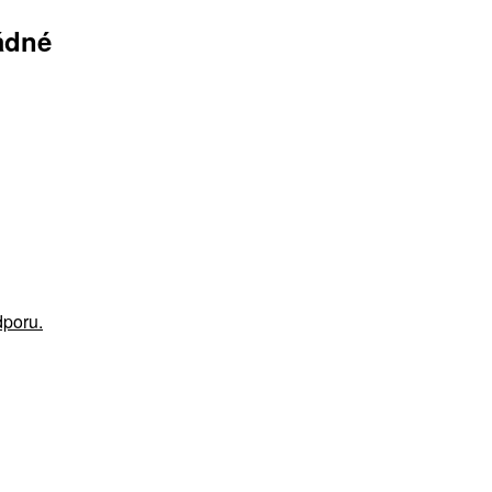
ádné
poru.