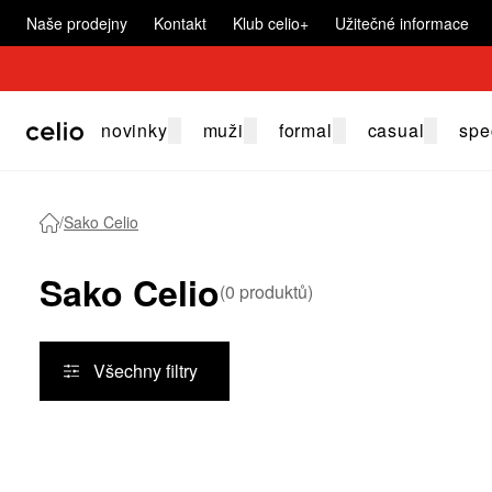
Naše prodejny
Kontakt
Klub celio+
Užitečné informace
novinky
muži
formal
casual
spe
/
Sako Celio
Sako Celio
(
0
produktů
)
Všechny filtry
Produkty