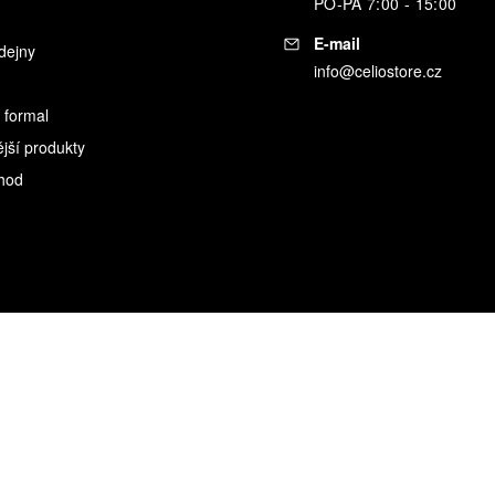
PO
-
PÁ
7:00 - 15:00
E-mail
dejny
info@celiostore.cz
 formal
ější produkty
hod