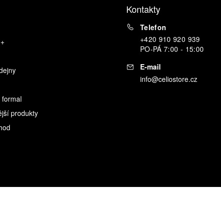
Kontakty
Telefon
+420 910 920 939
o+
PO
-
PÁ
7:00 - 15:00
E-mail
dejny
info@celiostore.cz
 formal
ější produkty
hod