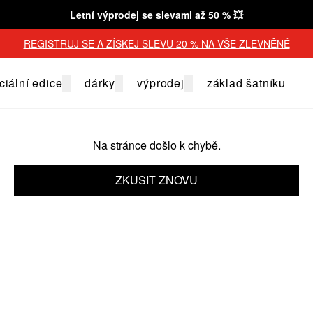
Letní výprodej se slevami až 50 % 💥
REGISTRUJ SE A ZÍSKEJ SLEVU 20 % NA VŠE ZLEVNĚNÉ
ciální edice
dárky
výprodej
základ šatníku
Na stránce došlo k chybě.
ZKUSIT ZNOVU