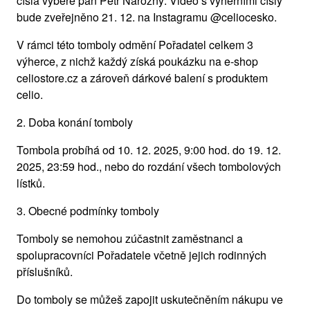
čísla vybere pan Petr Nárožný. Video s výherními čísly
bude zveřejněno 21. 12. na Instagramu @celiocesko.
V rámci této tomboly odmění Pořadatel celkem 3
výherce, z nichž každý získá poukázku na e-shop
celiostore.cz a zároveň dárkové balení s produktem
celio.
2. Doba konání tomboly
Tombola probíhá od 10. 12. 2025, 9:00 hod. do 19. 12.
2025, 23:59 hod., nebo do rozdání všech tombolových
lístků.
3. Obecné podmínky tomboly
Tomboly se nemohou zúčastnit zaměstnanci a
spolupracovníci Pořadatele včetně jejich rodinných
příslušníků.
Do tomboly se můžeš zapojit uskutečněním nákupu ve