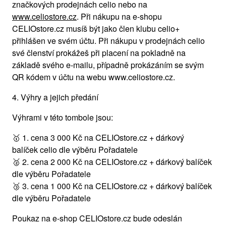
značkových prodejnách celio nebo na
www.celiostore.cz
. Při nákupu na e-shopu
CELIOstore.cz musíš být jako člen klubu celio+
přihlášen ve svém účtu. Při nákupu v prodejnách celio
své členství prokážeš při placení na pokladně na
základě svého e-mailu, případně prokázáním se svým
QR kódem v účtu na webu www.celiostore.cz.
4. Výhry a jejich předání
Výhrami v této tombole jsou:
🥇 1. cena 3 000 Kč na CELIOstore.cz + dárkový
balíček celio dle výběru Pořadatele
🥈 2. cena 2 000 Kč na CELIOstore.cz + dárkový balíček
dle výběru Pořadatele
🥉 3. cena 1 000 Kč na CELIOstore.cz + dárkový balíček
dle výběru Pořadatele
Poukaz na e-shop CELIOstore.cz bude odeslán