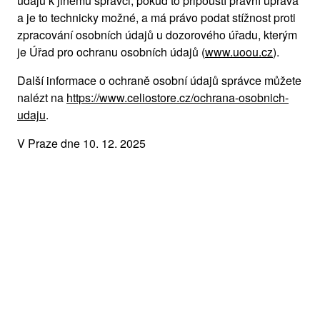
údajů k jinému správci, pokud to připouští právní úprava
a je to technicky možné, a má právo podat stížnost proti
zpracování osobních údajů u dozorového úřadu, kterým
je Úřad pro ochranu osobních údajů (
www.uoou.cz
).
Další informace o ochraně osobní údajů správce můžete
nalézt na
https://www.celiostore.cz/ochrana-osobnich-
udaju
.
V Praze dne 10. 12. 2025