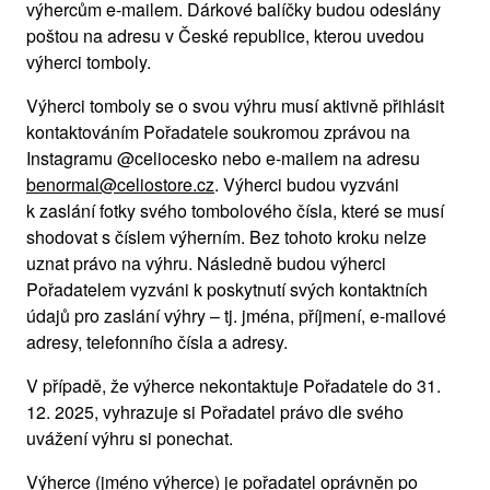
výhercům e-mailem. Dárkové balíčky budou odeslány
poštou na adresu v České republice, kterou uvedou
výherci tomboly.
Výherci tomboly se o svou výhru musí aktivně přihlásit
kontaktováním Pořadatele soukromou zprávou na
Instagramu @celiocesko nebo e-mailem na adresu
benormal@celiostore.cz
. Výherci budou vyzváni
k zaslání fotky svého tombolového čísla, které se musí
shodovat s číslem výherním. Bez tohoto kroku nelze
uznat právo na výhru. Následně budou výherci
Pořadatelem vyzváni k poskytnutí svých kontaktních
údajů pro zaslání výhry – tj. jména, příjmení, e-mailové
adresy, telefonního čísla a adresy.
V případě, že výherce nekontaktuje Pořadatele do 31.
12. 2025, vyhrazuje si Pořadatel právo dle svého
uvážení výhru si ponechat.
Výherce (jméno výherce) je pořadatel oprávněn po