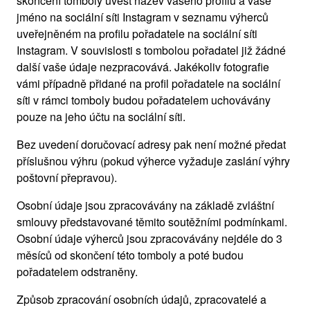
skončení tomboly uvést název vašeho profilu a vaše
jméno na sociální síti Instagram v seznamu výherců
uveřejněném na profilu pořadatele na sociální síti
Instagram. V souvislosti s tombolou pořadatel již žádné
další vaše údaje nezpracovává. Jakékoliv fotografie
vámi případně přidané na profil pořadatele na sociální
síti v rámci tomboly budou pořadatelem uchovávány
pouze na jeho účtu na sociální síti.
Bez uvedení doručovací adresy pak není možné předat
příslušnou výhru (pokud výherce vyžaduje zaslání výhry
poštovní přepravou).
Osobní údaje jsou zpracovávány na základě zvláštní
smlouvy představované těmito soutěžními podmínkami.
Osobní údaje výherců jsou zpracovávány nejdéle do 3
měsíců od skončení této tomboly a poté budou
pořadatelem odstraněny.
Způsob zpracování osobních údajů, zpracovatelé a