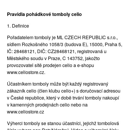
Pravidla pohádkové tomboly celio
1. Definice
Pořadatelem tomboly je ML CZECH REPUBLIC s.r.o.,
sídlem Rozkošného 1058/3 (budova E), 15000, Praha 5,
IČ: 28468121, DIČ: CZ28468121, registrovaná u
Městského soudu v Praze, C 143752, jakožto
provozovatel sítě prodejen celio a e-shopu
www.celiostore.cz.
Účastníkem tomboly může být každý registrovaný
zákazník celio (člen klubu celio+) s doručovací adresou
v České republice, který v době trvání tomboly nakoupí
v kamenných prodejnách celio nebo na
www.celiostore.cz
Výherci tomboly se stanou účastníci, jejichž tombolová