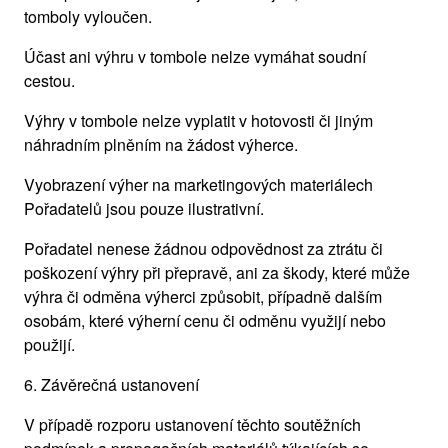
tomboly vyloučen.
Účast ani výhru v tombole nelze vymáhat soudní
cestou.
Výhry v tombole nelze vyplatit v hotovosti či jiným
náhradním plněním na žádost výherce.
Vyobrazení výher na marketingových materiálech
Pořadatelů jsou pouze ilustrativní.
Pořadatel nenese žádnou odpovědnost za ztrátu či
poškození výhry při přepravě, ani za škody, které může
výhra či odměna výherci způsobit, případně dalším
osobám, které výherní cenu či odměnu využijí nebo
použijí.
6. Závěrečná ustanovení
V případě rozporu ustanovení těchto soutěžních