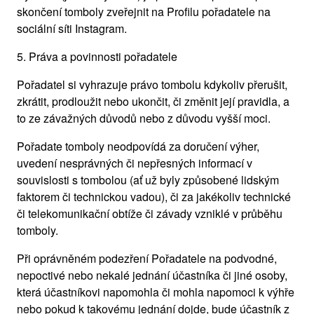
skončení tomboly zveřejnit na Profilu pořadatele na
sociální síti Instagram.
5. Práva a povinnosti pořadatele
Pořadatel si vyhrazuje právo tombolu kdykoliv přerušit,
zkrátit, prodloužit nebo ukončit, či změnit její pravidla, a
to ze závažných důvodů nebo z důvodu vyšší moci.
Pořadate tomboly neodpovídá za doručení výher,
uvedení nesprávných či nepřesných informací v
souvislosti s tombolou (ať už byly způsobené lidským
faktorem či technickou vadou), či za jakékoliv technické
či telekomunikační obtíže či závady vzniklé v průběhu
tomboly.
Při oprávněném podezření Pořadatele na podvodné,
nepoctivé nebo nekalé jednání účastníka či jiné osoby,
která účastníkovi napomohla či mohla napomoci k výhře
nebo pokud k takovému jednání dojde, bude účastník z