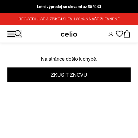
Letní výprodej se slevami až 50 % 💥
REGISTRUJ SE A ZÍSKEJ SLEVU 20 % NA VŠE ZLEVNĚNÉ
Na stránce došlo k chybě.
ZKUSIT ZNOVU