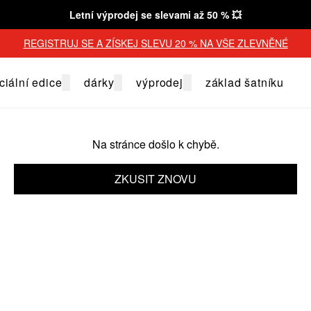
Letní výprodej se slevami až 50 % 💥
REGISTRUJ SE A ZÍSKEJ SLEVU 20 % NA VŠE ZLEVNĚNÉ
ciální edice
dárky
výprodej
základ šatníku
Na stránce došlo k chybě.
ZKUSIT ZNOVU