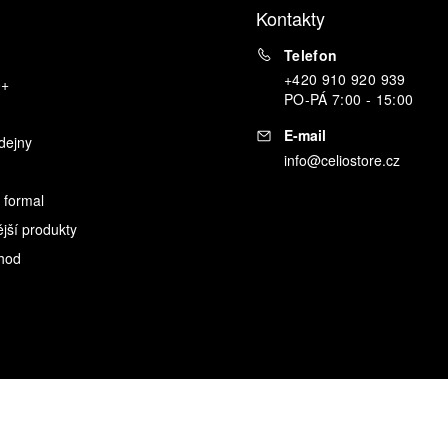
Kontakty
Telefon
+420 910 920 939
o+
PO
-
PÁ
7:00 - 15:00
E-mail
dejny
info@celiostore.cz
 formal
ější produkty
hod