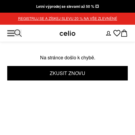
Letní výprodej se slevami až 50 % 💥
REGISTRUJ SE A ZÍSKEJ SLEVU 20 % NA VŠE ZLEVNĚNÉ
Na stránce došlo k chybě.
ZKUSIT ZNOVU