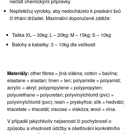
nečisti chemickými přípravky.
Nepřetěžuj výrobky, aby nedocházelo k praskání švů
či trhání držadel. Maximální doporučené zátěže:
Taška XL – 30kg; L – 20kg; M – 15kg; S – 10kg
Batohy a kabelky: 3 – 10kg dle velikosti
Materiály:
other fibres = jiná vlákna; cotton = bavlna;
elastane = elastan; linen = len; polyamide = polyamid;
acrylic = akryl; polypropylene = polypropylen;
polyurethane = polyuretan; polyvinylchlorid (pvc) =
polyvinylchlorid (pvc); resin = pryskyřice; silk = hedvábí;
triacetate = triacetát; viscose = viskóza; wool = vlna.
V případě jakýchkoliv nejasností či pochybností o
způsobu a vhodnosti údržby a ošetřování konkrétního