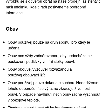
výrobku se s důvěrou obrať na naše prodejní asistenty či
naši infolinku, kde ti rádi poskytneme podrobné
informace.
Obuv
Obuv používej pouze na druh sportu, pro který je
určena.
Obuv nos vždy zašněrovanou, aby nedocházelo k
poškození podšívky vnitřní stélky obuvi.
Obuv obouvej/vyzouvej rozvázanou a
používej obouvací lžíci.
Obuv používej pouze dokonale suchou. Nedodržením
tohoto doporučení se výrazně zkracuje životnost
obuvi. V případě navlhnutí nech obuv řádně vyschnout
v pokojové teplotě.
Životnost obuvi klesá při každodenním nošení.