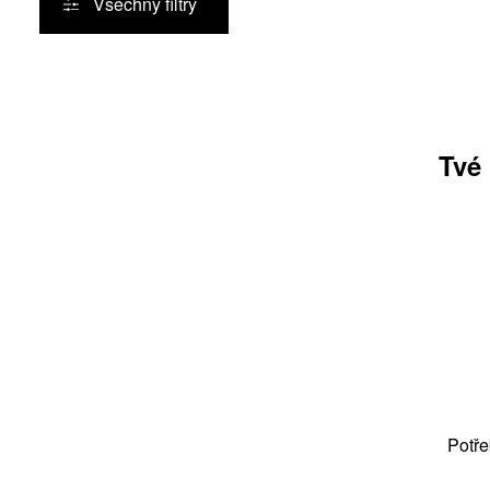
Všechny filtry
Produkty
Tvé
Potře