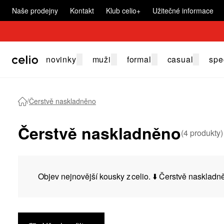
Naše prodejny
Kontakt
Klub celio+
Užitečné informace
novinky
muži
formal
casual
spe
/
Čerstvě naskladněno
Čerstvě naskladněno
(
4
produkty
)
Objev nejnovější kousky z celio. ⬇️ Čerstvě naskladně