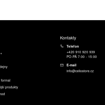
Kontakty
Telefon
+420 910 920 939
o+
PO
-
PÁ
7:00 - 15:00
E-mail
dejny
info@celiostore.cz
 formal
ější produkty
hod