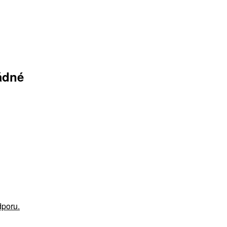
ádné
poru.