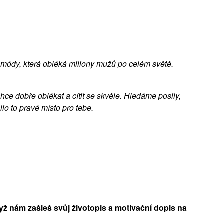
é módy, která obléká miliony mužů po celém světě.
ce dobře oblékat a cítit se skvěle. Hledáme posily,
io to pravé místo pro tebe.
ž nám zašleš svůj životopis a motivační dopis na