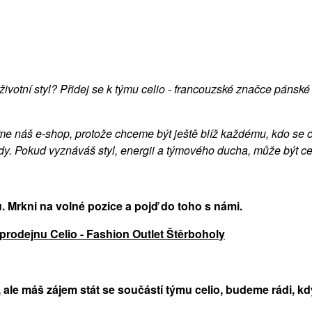
ivotní styl? Přidej se k týmu celio - francouzské značce pánsk
e náš e-shop, protože chceme být ještě blíž každému, kdo se ch
ódy. Pokud vyznáváš styl, energii a týmového ducha, může být cel
 Mrkni na volné pozice a pojď do toho s námi.
rodejnu Celio - Fashion Outlet Štěrboholy
le máš zájem stát se součástí týmu celio, budeme rádi, kdy