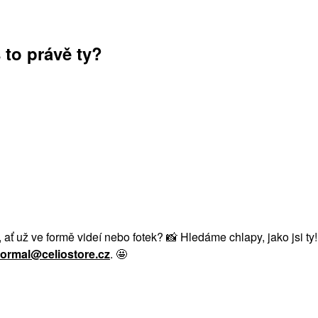
 to právě ty?
, ať už ve formě videí nebo fotek? 📸 Hledáme chlapy, jako jsi t
ormal@celiostore.cz
. 🤩