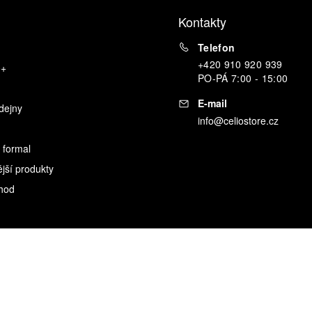
Kontakty
Telefon
+420 910 920 939
o+
PO
-
PÁ
7:00 - 15:00
E-mail
dejny
info@celiostore.cz
 formal
ější produkty
hod