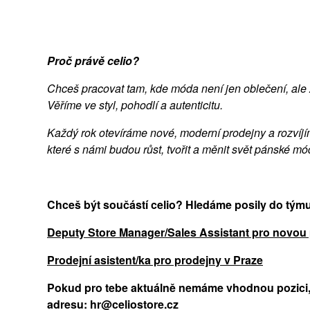
Proč právě celio?
Chceš pracovat tam, kde móda není jen oblečení, ale ž
Věříme ve styl, pohodlí a autenticitu.
Každý rok otevíráme nové, moderní prodejny a rozvíjím
které s námi budou růst, tvořit a měnit svět pánské m
Chceš být součástí celio? Hledáme posily do týmu.
Deputy Store Manager/Sales Assistant pro novou p
Prodejní asistent/ka pro prodejny v Praze
Pokud pro tebe aktuálně nemáme vhodnou pozici, a
adresu: hr@celiostore.cz